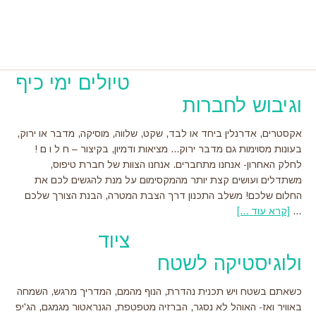
Foote
Skip
Skip
Skip
Skip
to
to
to
to
primary
primary
footer
main
navigation
sidebar
content
רגל
טיולים ימי כיף
וגיבוש לחברות
דדי
אשי
אקסטרים, אדרנלין ביחד או לבד, שקט, שלווה, מוסיקה, מדבר או ירוק,
בעונות מסוימות גם מדבר ירוק... מציאות ודמיון, בקיצור – ח ל ו ם !
לחלק האחרון- אנחנו מתחברים. אנחנו הצוות של חברת טיפוס,
משתדלים ועושים קצת יותר מהמקסימום על מנת להגשים לכם את
החלום שלכם! משלב התכנון דרך הצבת המטרה, הבנת הצורך שלכם
…
[קרא עוד ...]
about
טיולים
ציוד
ימי
ולוגיסטיקה לשטח
כיף
וגיבוש
לחברות
כשאתם בשטח ויש תכנית נהדרת, הנוף מהמם, המדריך מרגש, השמחה
באוויר ואז- האוהל לא נסגר, הברזיה מטפטפת, הגנראטור מגמגם, הג'יפ