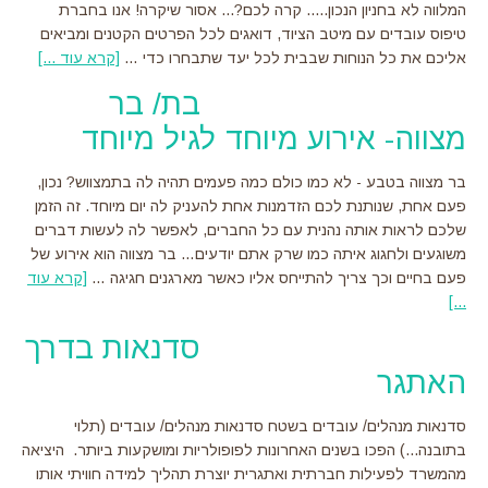
המלווה לא בחניון הנכון..... קרה לכם?... אסור שיקרה! אנו בחברת
טיפוס עובדים עם מיטב הציוד, דואגים לכל הפרטים הקטנים ומביאים
אליכם את כל הנוחות שבבית לכל יעד שתבחרו כדי …
[קרא עוד ...]
about
ציוד
בת/ בר
ולוגיסטיקה
מצווה- אירוע מיוחד לגיל מיוחד
לשטח
בר מצווה בטבע - לא כמו כולם כמה פעמים תהיה לה בתמצווש? נכון,
פעם אחת, שנותנת לכם הזדמנות אחת להעניק לה יום מיוחד. זה הזמן
שלכם לראות אותה נהנית עם כל החברים, לאפשר לה לעשות דברים
משוגעים ולחגוג איתה כמו שרק אתם יודעים… בר מצווה הוא אירוע של
פעם בחיים וכך צריך להתייחס אליו כאשר מארגנים חגיגה …
[קרא עוד
about
...]
בת/
בר
סדנאות בדרך
מצווה-
האתגר
אירוע
מיוחד
לגיל
סדנאות מנהלים/ עובדים בשטח סדנאות מנהלים/ עובדים (תלוי
מיוחד
בתובנה...) הפכו בשנים האחרונות לפופולריות ומושקעות ביותר. היציאה
מהמשרד לפעילות חברתית ואתגרית יוצרת תהליך למידה חוויתי אותו