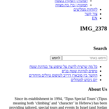
תמונות | הפקות בשטח
תמונות | בר/ בת מצווה
לקוחות ממליצים
צור קשר
EN
IMG_2378
סרגל
Search
צדדי
חיפוש
ראשי
באתר
כל מה שרצית לדעת על שיפוע צד בנהיגת שטח
טיפים לנהיגת שטח בג'יפ
הקשר בין סובארו דרייב לטיפוס טיולים מיוחדים
יום גיבוש למנהלים
Footer
About Us
Since its establishment in 1994, ‘Tipus Special Tours’ (Tipus
meaning both ‘climbing’ and ‘character’ in Hebrew) has been
providing tailored, special tours and events In Israel (and Jordan