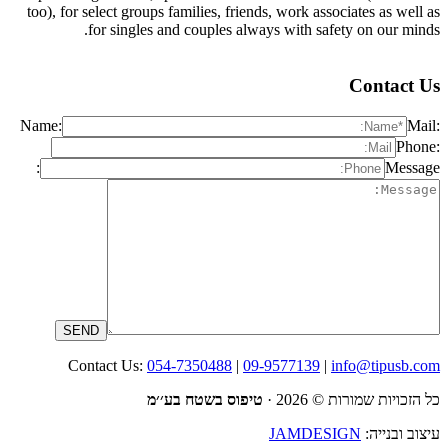
too), for select groups families, friends, work associates as well as
for singles and couples always with safety on our minds.
Contact Us
Name:
Mail:
Phone:
Message:
Contact Us:
054-7350488
|
09-9577139
|
info@tipusb.com
כל הזכויות שמורות © 2026 · ‫
טיפוס בשטח בע׳׳מ
עיצוב ובנייה:
JAMDESIGN