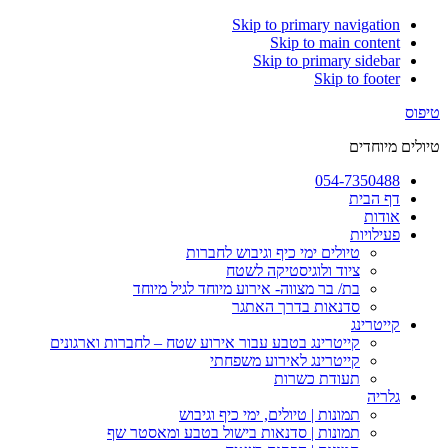
Skip to primary navigation
Skip to main content
Skip to primary sidebar
Skip to footer
טיפוס
טיולים מיוחדים‎
054-7350488
דף הבית
אודות
פעילויות
טיולים ימי כיף וגיבוש לחברות
ציוד ולוגיסטיקה לשטח
בת/ בר מצווה- אירוע מיוחד לגיל מיוחד
סדנאות בדרך האתגר
קייטרינג
קייטרינג בטבע עבור אירוע שטח – לחברות וארגונים
קייטרינג לאירוע משפחתי
תעודת כשרות
גלריה
תמונות | טיולים, ימי כיף וגיבוש
תמונות | סדנאות בישול בטבע ומאסטר שף