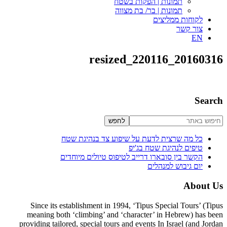
תמונות | הפקות בשטח
תמונות | בר/ בת מצווה
לקוחות ממליצים
צור קשר
EN
20160316_220116_resized
סרגל
Search
צדדי
חיפוש
ראשי
באתר
כל מה שרצית לדעת על שיפוע צד בנהיגת שטח
טיפים לנהיגת שטח בג'יפ
הקשר בין סובארו דרייב לטיפוס טיולים מיוחדים
יום גיבוש למנהלים
Footer
About Us
Since its establishment in 1994, ‘Tipus Special Tours’ (Tipus
meaning both ‘climbing’ and ‘character’ in Hebrew) has been
providing tailored, special tours and events In Israel (and Jordan