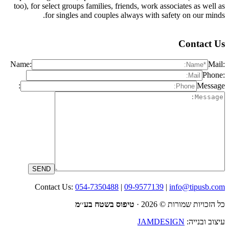
too), for select groups families, friends, work associates as well as
for singles and couples always with safety on our minds.
Contact Us
Name:
Mail:
Phone:
Message:
Contact Us:
054-7350488
|
09-9577139
|
info@tipusb.com
כל הזכויות שמורות © 2026 · ‫
טיפוס בשטח בע׳׳מ
עיצוב ובנייה:
JAMDESIGN