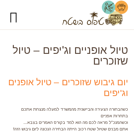
Foote
Skip
Skip
Skip
Skip
to
to
to
to
primary
primary
footer
main
navigation
sidebar
content
Menu
רגל
דדי
טיול אופניים וג'יפים – טיול
אשי
שזוכרים
יום גיבוש שזוכרים – טיול אופנים
וג'יפים
כשהבחורה הצעירה והביישנית מהמשרד למעלה מנצחת אתכם
בתחרות אפניים
וכשהמנכ"ל מראה לכם מה הוא למד בקורס האמרים בצבא…
אתם מבנים שטיול שטח רכוב הייתה הבחירה הנכונה ליום גיבוש הזה!